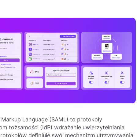
n Markup Language (SAML) to protokoły
com tożsamości (IdP) wdrażanie uwierzytelniania
protokołów definiuje swój mechanizm utrzymywania