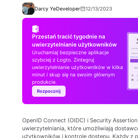
Darcy Ye
Developer
12/13/2023
Przestań tracić tygodnie na
uwierzytelnianie użytkowników
Uruchamiaj bezpieczne aplikacje
szybciej z Logto. Zintegruj
uwierzytelnianie użytkowników w kilka
minut i skup się na swoim głównym
produkcie.
Rozpocznij
OpenID Connect (OIDC) i Security Assertio
uwierzytelniania, które umożliwiają dostaw
użytkowników i kontrolę dostępu. Każdy z 