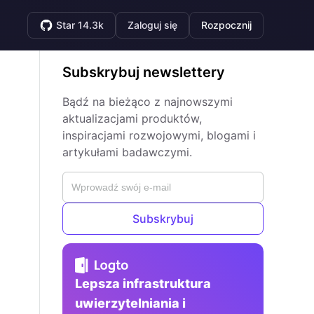
Star 14.3k
Zaloguj się
Rozpocznij
Subskrybuj newslettery
Bądź na bieżąco z najnowszymi
aktualizacjami produktów,
inspiracjami rozwojowymi, blogami i
artykułami badawczymi.
Subskrybuj
Lepsza infrastruktura
uwierzytelniania i