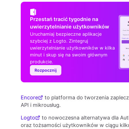
Przestań tracić tygodnie na
uwierzytelnianie użytkowników
Uruchamiaj bezpieczne aplikacje
szybciej z Logto. Zintegruj
uwierzytelnianie użytkowników w kilka
minut i skup się na swoim głównym
produkcie.
Rozpocznij
Encore
to platforma do tworzenia zaplecz
API i mikrousług.
Logto
to nowoczesna alternatywa dla Aut
oraz tożsamości użytkowników w ciągu kilk