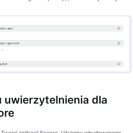
 uwierzytelnienia dla
ore
 Twojej aplikacji Encore. Użyjemy wbudowanego