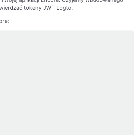
wierdzać tokeny JWT Logto.
ore: