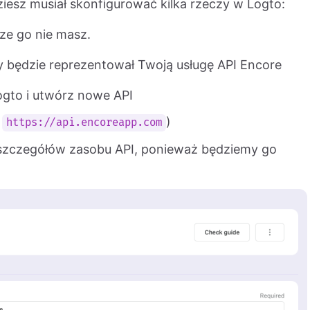
iesz musiał skonfigurować kilka rzeczy w Logto:
zcze go nie masz.
y będzie reprezentował Twoją usługę API Encore
ogto i utwórz nowe API
.
)
https://api.encoreapp.com
e szczegółów zasobu API, ponieważ będziemy go