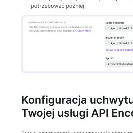
potrzebować później
Konfiguracja uchwytu
Twojej usługi API Enc
Teraz zaimplementujemy uwierzytelnianie w