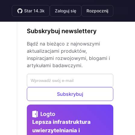
Star 14.3k
Zaloguj się
Rozpocznij
Subskrybuj newslettery
Bądź na bieżąco z najnowszymi
aktualizacjami produktów,
inspiracjami rozwojowymi, blogami i
artykułami badawczymi.
Subskrybuj
Lepsza infrastruktura
uwierzytelniania i