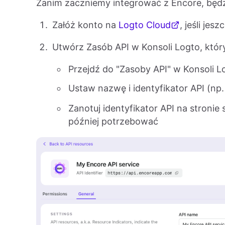
Zanim zaczniemy integrować z Encore, będz
Załóż konto na
Logto Cloud
, jeśli jes
Utwórz Zasób API w Konsoli Logto, któr
Przejdź do "Zasoby API" w Konsoli L
Ustaw nazwę i identyfikator API (np
Zanotuj identyfikator API na stroni
później potrzebować