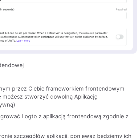
ontendowej
anym przez Ciebie frameworkiem frontendowym
le możesz stworzyć dowolną Aplikację
tywną)
egrować Logto z aplikacją frontendową zgodnie z
tronie szczegółów aplikacji, ponieważ będziemy ich