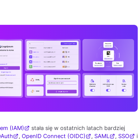
pem (IAM)
stała się w ostatnich latach bardziej
Auth
,
OpenID Connect (OIDC)
,
SAML
,
SSO
i