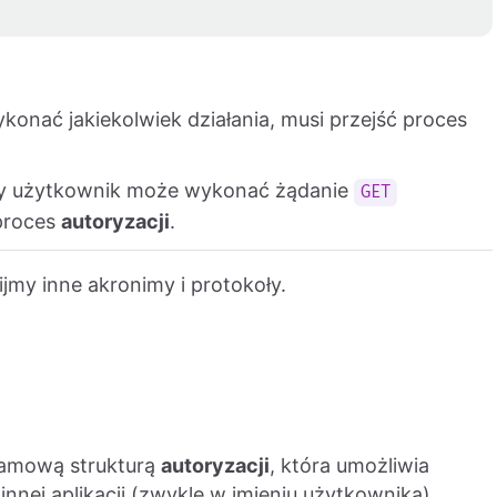
nać jakiekolwiek działania, musi przejść proces
 czy użytkownik może wykonać żądanie
GET
 proces
autoryzacji
.
jmy inne akronimy i protokoły.
ramową strukturą
autoryzacji
, która umożliwia
nnej aplikacji (zwykle w imieniu użytkownika).