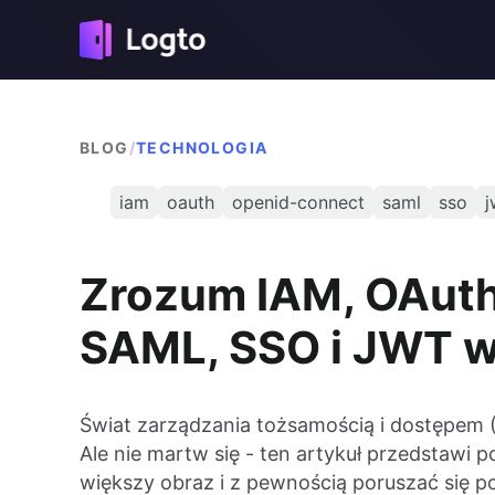
BLOG
/
TECHNOLOGIA
iam
oauth
openid-connect
saml
sso
j
Zrozum IAM, OAuth
SAML, SSO i JWT w
Świat zarządzania tożsamością i dostępem 
Ale nie martw się - ten artykuł przedstawi
większy obraz i z pewnością poruszać się 