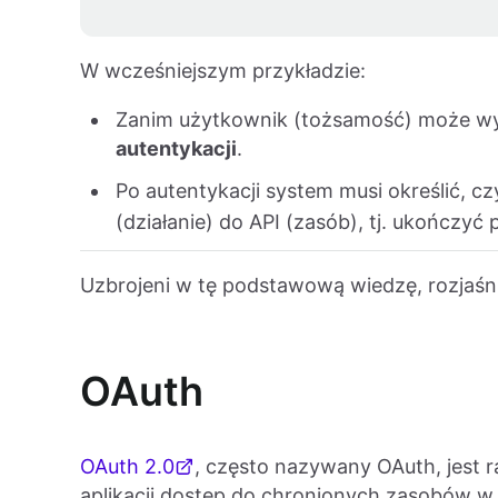
W wcześniejszym przykładzie:
Zanim użytkownik (tożsamość) może wyko
autentykacji
.
Po autentykacji system musi określić,
(działanie) do API (zasób), tj. ukończyć
Uzbrojeni w tę podstawową wiedzę, rozjaśni
OAuth
OAuth 2.0
, często nazywany OAuth, jest 
aplikacji dostęp do chronionych zasobów w i