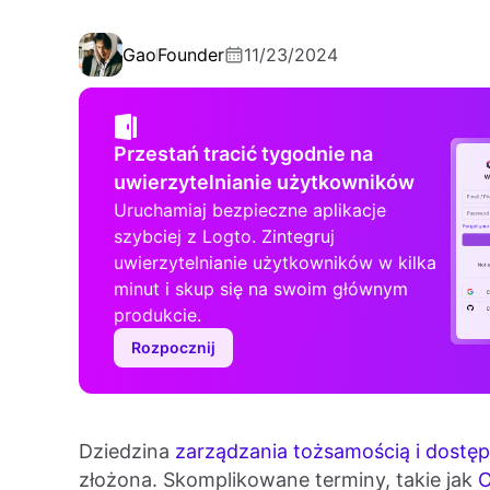
Gao
Founder
11/23/2024
Przestań tracić tygodnie na
uwierzytelnianie użytkowników
Uruchamiaj bezpieczne aplikacje
szybciej z Logto. Zintegruj
uwierzytelnianie użytkowników w kilka
minut i skup się na swoim głównym
produkcie.
Rozpocznij
Dziedzina
zarządzania tożsamością i dostę
złożona. Skomplikowane terminy, takie jak
O