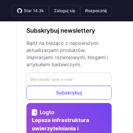
Star 14.3k
Zaloguj się
Rozpocznij
Subskrybuj newslettery
Bądź na bieżąco z najnowszymi
aktualizacjami produktów,
inspiracjami rozwojowymi, blogami i
artykułami badawczymi.
Subskrybuj
Lepsza infrastruktura
uwierzytelniania i