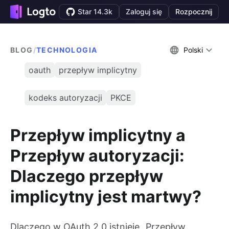
Star 14.3k
Zaloguj się
Rozpocznij
BLOG
/
TECHNOLOGIA
Polski
oauth
przepływ implicytny
kodeks autoryzacji
PKCE
Przepływ implicytny a
Przepływ autoryzacji:
Dlaczego przepływ
implicytny jest martwy?
Dlaczego w OAuth 2.0 istnieje „Przepływ