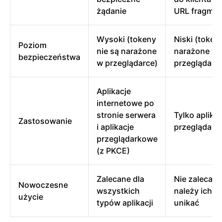
żądanie
URL fragmen
Wysoki (tokeny
Niski (token
Poziom
nie są narażone
narażone w
bezpieczeństwa
w przeglądarce)
przeglądarc
Aplikacje
internetowe po
stronie serwera
Tylko aplika
Zastosowanie
i aplikacje
przeglądark
przeglądarkowe
(z PKCE)
Zalecane dla
Nie zalecane
Nowoczesne
wszystkich
należy ich
użycie
typów aplikacji
unikać