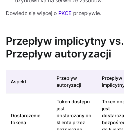
użytkownika na serwerze zasobów.
Dowiedz się więcej o
PKCE
przepływie.
Przepływ implicytny vs.
Przepływ autoryzacji
Przepływ
Przepływ
Aspekt
autoryzacji
implicytny
Token dostępu
Token dost
jest
jest
Dostarczenie
dostarczany do
dostarczany
tokena
klienta przez
bezpośredn
bezpieczne
do klienta w