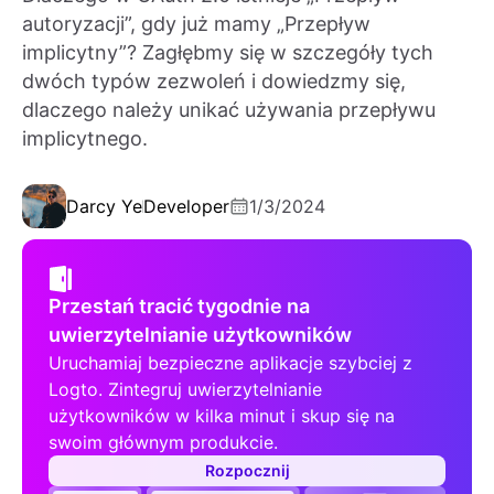
autoryzacji”, gdy już mamy „Przepływ
implicytny”? Zagłębmy się w szczegóły tych
dwóch typów zezwoleń i dowiedzmy się,
dlaczego należy unikać używania przepływu
implicytnego.
Darcy Ye
Developer
1/3/2024
Przestań tracić tygodnie na
uwierzytelnianie użytkowników
Uruchamiaj bezpieczne aplikacje szybciej z
Logto. Zintegruj uwierzytelnianie
użytkowników w kilka minut i skup się na
swoim głównym produkcie.
Rozpocznij