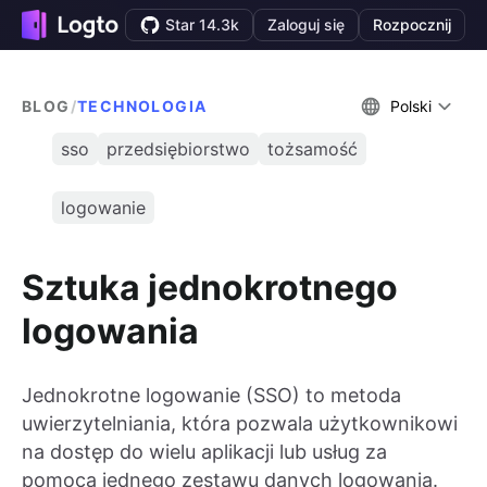
Star 14.3k
Zaloguj się
Rozpocznij
BLOG
/
TECHNOLOGIA
Polski
sso
przedsiębiorstwo
tożsamość
logowanie
Sztuka jednokrotnego
logowania
Jednokrotne logowanie (SSO) to metoda
uwierzytelniania, która pozwala użytkownikowi
na dostęp do wielu aplikacji lub usług za
pomocą jednego zestawu danych logowania.