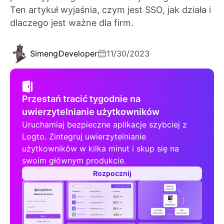
Ten artykuł wyjaśnia, czym jest SSO, jak działa i
dlaczego jest ważne dla firm.
Simeng
Developer
11/30/2023
Przestań tracić tygodnie na
uwierzytelnianie użytkowników
Uruchamiaj bezpieczne aplikacje szybciej z
Logto. Zintegruj uwierzytelnianie
użytkowników w kilka minut i skup się na
swoim głównym produkcie.
Rozpocznij