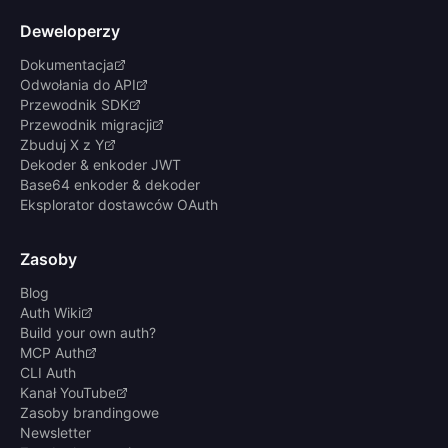
Deweloperzy
Dokumentacja
Odwołania do API
Przewodnik SDK
Przewodnik migracji
Zbuduj X z Y
Dekoder & enkoder JWT
Base64 enkoder & dekoder
Eksplorator dostawców OAuth
Zasoby
Blog
Auth Wiki
Build your own auth?
MCP Auth
CLI Auth
Kanał YouTube
Zasoby brandingowe
Newsletter