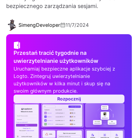
bezpiecznego zarządzania sesjami.
Simeng
Developer
11/7/2024
Przestań tracić tygodnie na
uwierzytelnianie użytkowników
Uruchamiaj bezpieczne aplikacje szybciej z
Logto. Zintegruj uwierzytelnianie
użytkowników w kilka minut i skup się na
swoim głównym produkcie.
Rozpocznij