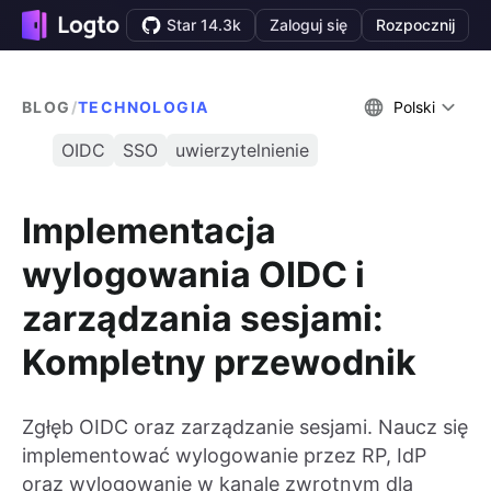
Star 14.3k
Zaloguj się
Rozpocznij
BLOG
/
TECHNOLOGIA
Polski
OIDC
SSO
uwierzytelnienie
Implementacja
wylogowania OIDC i
zarządzania sesjami:
Kompletny przewodnik
Zgłęb OIDC oraz zarządzanie sesjami. Naucz się
implementować wylogowanie przez RP, IdP
oraz wylogowanie w kanale zwrotnym dla