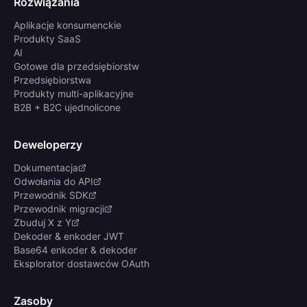
Rozwiązania
Aplikacje konsumenckie
Produkty SaaS
AI
Gotowe dla przedsiębiorstw
Przedsiębiorstwa
Produkty multi-aplikacyjne
B2B + B2C ujednolicone
Deweloperzy
Dokumentacja
Odwołania do API
Przewodnik SDK
Przewodnik migracji
Zbuduj X z Y
Dekoder & enkoder JWT
Base64 enkoder & dekoder
Eksplorator dostawców OAuth
Zasoby