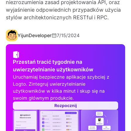
niezrozumienia zasad projektowania API, oraz
wyjaśnienie odpowiednich przypadków użycia
stylów architektonicznych RESTful i RPC.
Yijun
Developer
7/15/2024
Przestań tracić tygodnie na
uwierzytelnianie użytkowników
Uruchamiaj bezpieczne aplikacje szybciej z
Logto. Zintegruj uwierzytelnianie
użytkowników w kilka minut i skup się na
swoim głównym produkcie.
Rozpocznij