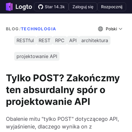
Star 14.3k
Zaloguj się
Rozpocznij
BLOG
/
TECHNOLOGIA
Polski
RESTful
REST
RPC
API
architektura
projektowanie API
Tylko POST? Zakończmy
ten absurdalny spór o
projektowanie API
Obalenie mitu "tylko POST" dotyczącego API,
wyjaśnienie, dlaczego wynika on z