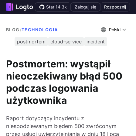
Star 14.3k
Zaloguj się
Rozpocznij
BLOG
/
TECHNOLOGIA
Polski
postmortem
cloud-service
incident
Postmortem: wystąpił
nieoczekiwany błąd 500
podczas logowania
użytkownika
Raport dotyczący incydentu z
niespodziewanym błędem 500 zwróconym
przez usługi uwierzytelniania w dniu 18 lipca