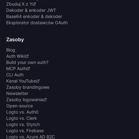
Zbuduj X z Y
Dekoder & enkoder JWT
Base64 enkoder & dekoder
Eksplorator dostawców OAuth
Zasoby
Blog
Auth Wiki
Build your own auth?
MCP Auth
CLI Auth
Kanał YouTube
Zasoby brandingowe
Newsletter
Zasoby logowania
Open-source
Logto vs. Auth0
Logto vs. Clerk
Logto vs. Stytch
Logto vs. Firebase
Logto vs. Azure AD B2C