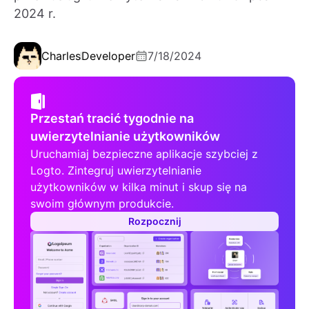
2024 r.
Charles
Developer
7/18/2024
Przestań tracić tygodnie na
uwierzytelnianie użytkowników
Uruchamiaj bezpieczne aplikacje szybciej z
Logto. Zintegruj uwierzytelnianie
użytkowników w kilka minut i skup się na
swoim głównym produkcie.
Rozpocznij