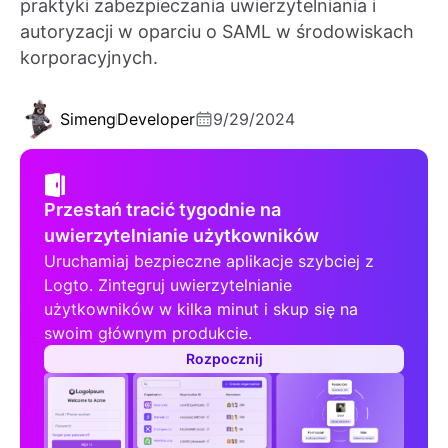
praktyki zabezpieczania uwierzytelniania i
autoryzacji w oparciu o SAML w środowiskach
korporacyjnych.
Simeng
Developer
9/29/2024
Przestań tracić tygodnie na
uwierzytelnianie użytkowników
Uruchamiaj bezpieczne aplikacje szybciej z
Logto. Zintegruj uwierzytelnianie
użytkowników w kilka minut i skup się na
swoim głównym produkcie.
Rozpocznij