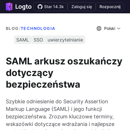
Star 14.3k
Zaloguj się
Rozpocznij
BLOG
/
TECHNOLOGIA
Polski
SAML
SSO
uwierzytelnianie
SAML arkusz oszukańczy
dotyczący
bezpieczeństwa
Szybkie odniesienie do Security Assertion
Markup Language (SAML) i jego funkcji
bezpieczeństwa. Zrozum kluczowe terminy,
wskazówki dotyczące wdrażania i najlepsze