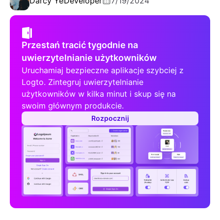
Darcy Ye
Developer
7/19/2024
Przestań tracić tygodnie na
uwierzytelnianie użytkowników
Uruchamiaj bezpieczne aplikacje szybciej z
Logto. Zintegruj uwierzytelnianie
użytkowników w kilka minut i skup się na
swoim głównym produkcie.
Rozpocznij