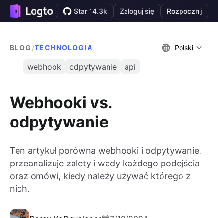
Star 14.3k
Zaloguj się
Rozpocznij
BLOG
/
TECHNOLOGIA
Polski
webhook
odpytywanie
api
Webhooki vs.
odpytywanie
Ten artykuł porówna webhooki i odpytywanie,
przeanalizuje zalety i wady każdego podejścia
oraz omówi, kiedy należy używać którego z
nich.