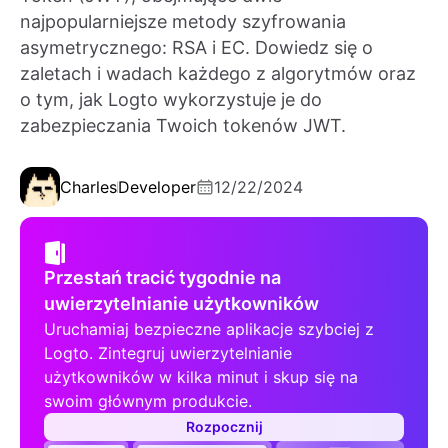
najpopularniejsze metody szyfrowania
asymetrycznego: RSA i EC. Dowiedz się o
zaletach i wadach każdego z algorytmów oraz
o tym, jak Logto wykorzystuje je do
zabezpieczania Twoich tokenów JWT.
Charles
Developer
12/22/2024
Przestań tracić tygodnie na
uwierzytelnianie użytkowników
Uruchamiaj bezpieczne aplikacje szybciej z
Logto. Zintegruj uwierzytelnianie
użytkowników w kilka minut i skup się na
swoim głównym produkcie.
Rozpocznij