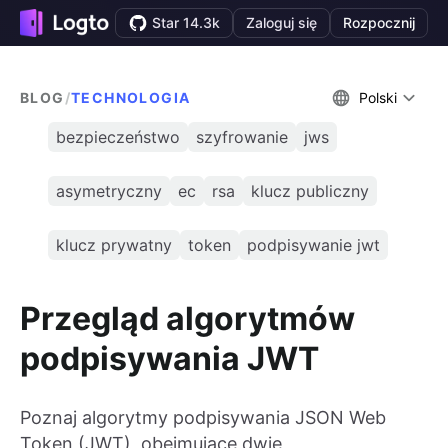
Star 14.3k
Zaloguj się
Rozpocznij
BLOG
/
TECHNOLOGIA
Polski
bezpieczeństwo
szyfrowanie
jws
asymetryczny
ec
rsa
klucz publiczny
klucz prywatny
token
podpisywanie jwt
Przegląd algorytmów
podpisywania JWT
Poznaj algorytmy podpisywania JSON Web
Token (JWT), obejmujące dwie