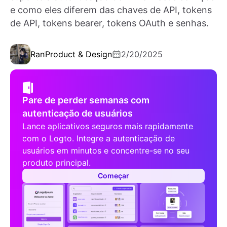
e como eles diferem das chaves de API, tokens
de API, tokens bearer, tokens OAuth e senhas.
Ran
Product & Design
2/20/2025
Pare de perder semanas com
autenticação de usuários
Lance aplicativos seguros mais rapidamente
com o Logto. Integre a autenticação de
usuários em minutos e concentre-se no seu
produto principal.
Começar