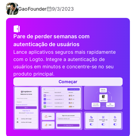
Gao
Founder
9/3/2023
Pare de perder semanas com
autenticação de usuários
Lance aplicativos seguros mais rapidamente
com o Logto. Integre a autenticação de
usuários em minutos e concentre-se no seu
produto principal.
Começar