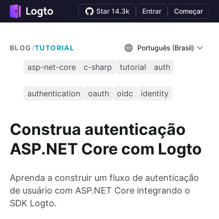
Star 14.3k
Entrar
Começar
BLOG
/
TUTORIAL
Português (Brasil)
asp-net-core
c-sharp
tutorial
auth
authentication
oauth
oidc
identity
Construa autenticação
ASP.NET Core com Logto
Aprenda a construir um fluxo de autenticação
de usuário com ASP.NET Core integrando o
SDK Logto.