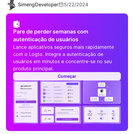
Simeng
Developer
5/22/2024
Pare de perder semanas com
autenticação de usuários
Lance aplicativos seguros mais rapidamente
com o Logto. Integre a autenticação de
usuários em minutos e concentre-se no seu
produto principal.
Começar