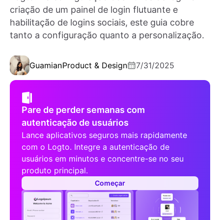
criação de um painel de login flutuante e
habilitação de logins sociais, este guia cobre
tanto a configuração quanto a personalização.
Guamian
Product & Design
7/31/2025
Pare de perder semanas com
autenticação de usuários
Lance aplicativos seguros mais rapidamente
com o Logto. Integre a autenticação de
usuários em minutos e concentre-se no seu
produto principal.
Começar