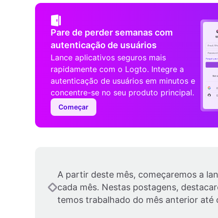
Pare de perder semanas com
autenticação de usuários
Lance aplicativos seguros mais
rapidamente com o Logto. Integre a
autenticação de usuários em minutos e
concentre-se no seu produto principal.
Começar
A partir deste mês, começaremos a lan
cada mês. Nestas postagens, destacar
temos trabalhado do mês anterior até 