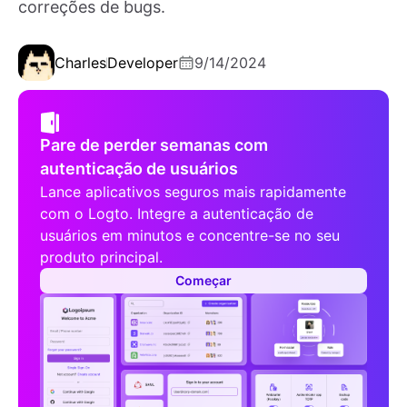
correções de bugs.
Charles
Developer
9/14/2024
Pare de perder semanas com
autenticação de usuários
Lance aplicativos seguros mais rapidamente
com o Logto. Integre a autenticação de
usuários em minutos e concentre-se no seu
produto principal.
Começar