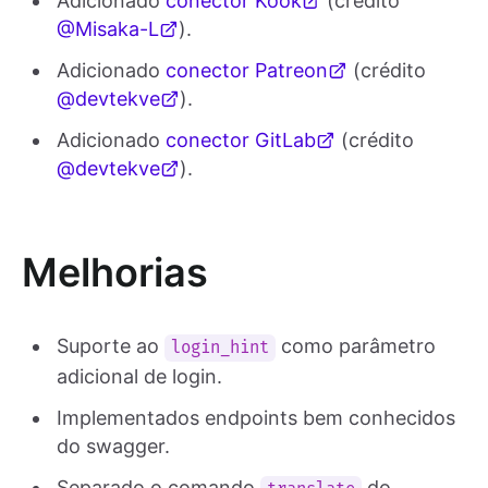
Adicionado
conector Kook
(crédito
@Misaka-L
).
Adicionado
conector Patreon
(crédito
@devtekve
).
Adicionado
conector GitLab
(crédito
@devtekve
).
Melhorias
Suporte ao
como parâmetro
login_hint
adicional de login.
Implementados endpoints bem conhecidos
do swagger.
Separado o comando
do