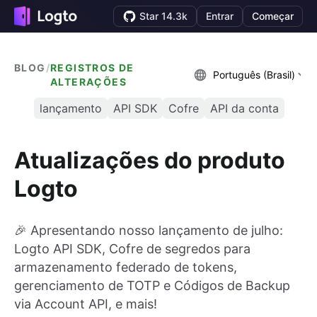
Star 14.3k
Entrar
Começar
BLOG
/
REGISTROS DE
Português (Brasil)
ALTERAÇÕES
lançamento
API SDK
Cofre
API da conta
Atualizações do produto
Logto
🎉 Apresentando nosso lançamento de julho:
Logto API SDK, Cofre de segredos para
armazenamento federado de tokens,
gerenciamento de TOTP e Códigos de Backup
via Account API, e mais!