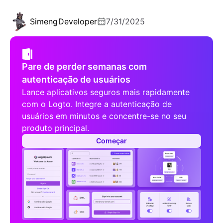
Simeng
Developer
7/31/2025
Pare de perder semanas com
autenticação de usuários
Lance aplicativos seguros mais rapidamente
com o Logto. Integre a autenticação de
usuários em minutos e concentre-se no seu
produto principal.
Começar