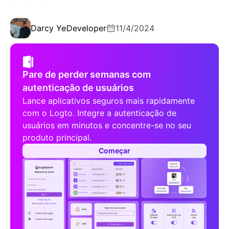
Darcy Ye
Developer
11/4/2024
Pare de perder semanas com
autenticação de usuários
Lance aplicativos seguros mais rapidamente
com o Logto. Integre a autenticação de
usuários em minutos e concentre-se no seu
produto principal.
Começar