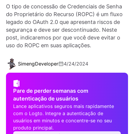
O tipo de concessão de Credenciais de Senha
do Proprietário do Recurso (ROPC) é um fluxo
legado do OAuth 2.0 que apresenta riscos de
segurança e deve ser descontinuado. Neste
post, indicaremos por que você deve evitar o
uso do ROPC em suas aplicações.
Simeng
Developer
4/24/2024
Pare de perder semanas com
autenticação de usuários
Lance aplicativos seguros mais rapidamente
com o Logto. Integre a autenticação de
usuários em minutos e concentre-se no seu
produto principal.