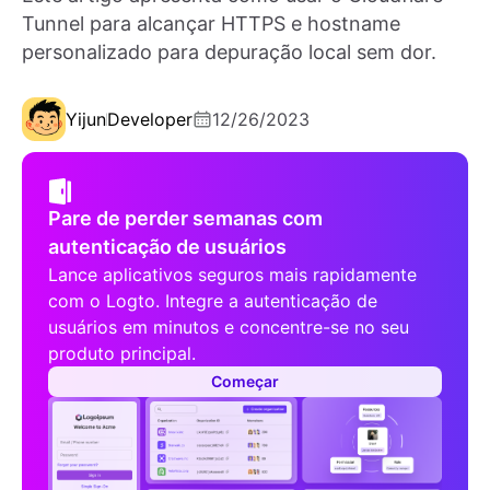
Tunnel para alcançar HTTPS e hostname
personalizado para depuração local sem dor.
Yijun
Developer
12/26/2023
Pare de perder semanas com
autenticação de usuários
Lance aplicativos seguros mais rapidamente
com o Logto. Integre a autenticação de
usuários em minutos e concentre-se no seu
produto principal.
Começar