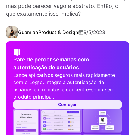
mas pode parecer vago e abstrato. Então, o
que exatamente isso implica?
Guamian
Product & Design
9/5/2023
Pare de perder semanas com
autenticação de usuários
Lance aplicativos seguros mais rapidamente
com o Logto. Integre a autenticação de
usuários em minutos e concentre-se no seu
produto principal.
Começar