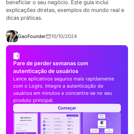
beneficiar o seu negócio. Este guia inclui
explicações diretas, exemplos do mundo real e
dicas práticas.
Gao
Founder
10/10/2024
Pare de perder semanas com
autenticação de usuários
Lance aplicativos seguros mais rapidamente
com o Logto. Integre a autenticação de
usuários em minutos e concentre-se no seu
produto principal.
Começar