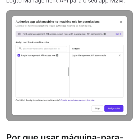
Logto Management API para o seu app M2M.
Por que usar máquina-para-