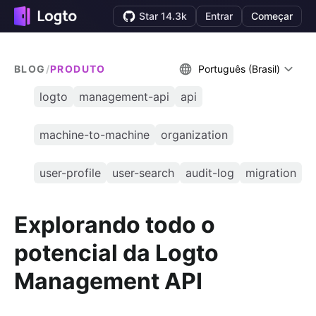
Star 14.3k
Entrar
Começar
BLOG
/
PRODUTO
Português (Brasil)
logto
management-api
api
machine-to-machine
organization
user-profile
user-search
audit-log
migration
Explorando todo o
potencial da Logto
Management API