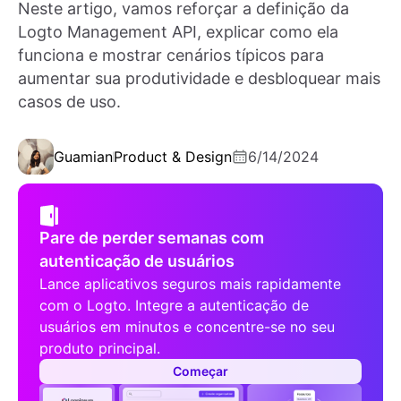
Neste artigo, vamos reforçar a definição da
Logto Management API, explicar como ela
funciona e mostrar cenários típicos para
aumentar sua produtividade e desbloquear mais
casos de uso.
Guamian
Product & Design
6/14/2024
Pare de perder semanas com
autenticação de usuários
Lance aplicativos seguros mais rapidamente
com o Logto. Integre a autenticação de
usuários em minutos e concentre-se no seu
produto principal.
Começar