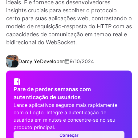
ideais. Ele fornece aos desenvolvedores
insights cruciais para escolher o protocolo
certo para suas aplicações web, contrastando o
modelo de requisição-resposta do HTTP com as
capacidades de comunicação em tempo real e
bidirecional do WebSocket.
Darcy Ye
Developer
9/10/2024
Pare de perder semanas com
autenticação de usuários
Lance aplicativos seguros mais rapidamente
com o Logto. Integre a autenticação de
usuários em minutos e concentre-se no seu
produto principal.
Começar