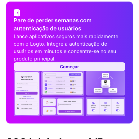
Pare de perder semanas com
autenticação de usuários
Lance aplicativos seguros mais rapidamente
com o Logto. Integre a autenticação de
usuários em minutos e concentre-se no seu
produto principal.
Começar