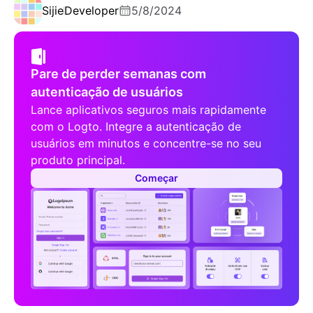
Sijie
Developer
5/8/2024
Pare de perder semanas com
autenticação de usuários
Lance aplicativos seguros mais rapidamente
com o Logto. Integre a autenticação de
usuários em minutos e concentre-se no seu
produto principal.
Começar