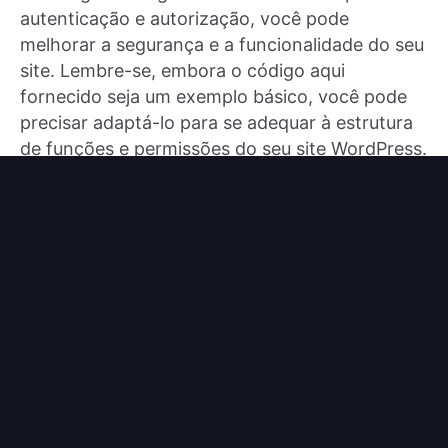
autenticação e autorização, você pode
melhorar a segurança e a funcionalidade do seu
site. Lembre-se, embora o código aqui
fornecido seja um exemplo básico, você pode
precisar adaptá-lo para se adequar à estrutura
de funções e permissões do seu site WordPress.
Experimente o Logto Cloud gratuitamente
Assine os boletins informativos da Logto
Fique por dentro das últimas atualizações de produtos,
inspirações de desenvolvimento, blogs e pesquisas.
Endereço de e-mail