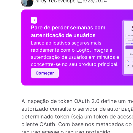
Darcy Ye
Developer
9/23/2024
Pare de perder semanas com
autenticação de usuários
Lance aplicativos seguros mais
rapidamente com o Logto. Integre a
autenticação de usuários em minutos e
concentre-se no seu produto principal.
Começar
A inspeção de token OAuth 2.0 define um m
autorizado consulte o servidor de autoriza
determinado token (seja um token de acesso
cliente OAuth. Com base nos metadados do t
recurso acesse o recurso protegido.