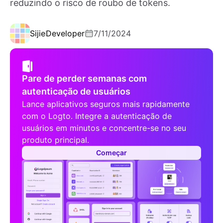
reduzindo o risco de roubo de tokens.
Sijie
Developer
7/11/2024
Pare de perder semanas com
autenticação de usuários
Lance aplicativos seguros mais rapidamente
com o Logto. Integre a autenticação de
usuários em minutos e concentre-se no seu
produto principal.
Começar