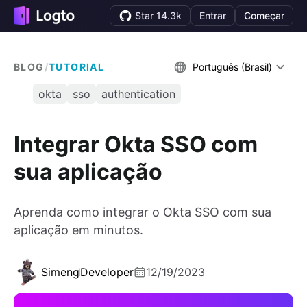
Star 14.3k
Entrar
Começar
BLOG
/
TUTORIAL
Português (Brasil)
okta
sso
authentication
Integrar Okta SSO com
sua aplicação
Aprenda como integrar o Okta SSO com sua
aplicação em minutos.
Simeng
Developer
12/19/2023