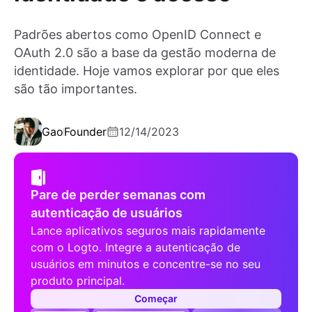
Padrões abertos como OpenID Connect e
OAuth 2.0 são a base da gestão moderna de
identidade. Hoje vamos explorar por que eles
são tão importantes.
Gao
Founder
12/14/2023
Pare de perder semanas com
autenticação de usuários
Lance aplicativos seguros mais rapidamente
com o Logto. Integre a autenticação de
usuários em minutos e concentre-se no seu
produto principal.
Começar