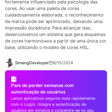
fortemente influenciado pela psicologia das
cores. Ao usar uma paleta de cores
cuidadosamente elaborada, o reconhecimento
da marca pode ser aprimorado, deixando uma
impressão duradoura. Para alcançar isso,
desenvolvemos um sistema que gera esquemas
de cores harmoniosos a partir de uma única cor
base, utilizando o modelo de cores HSL.
Simeng
Developer
8/15/2024
Pare de perder semanas com
autenticação de usuários
Lance aplicativos seguros mais rapidamente
com o Logto. Integre a autenticação de
usuários em minutos e concentre-se no seu