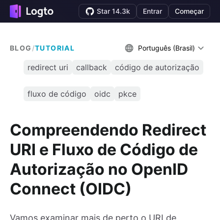
Star 14.3k
Entrar
Começar
BLOG
/
TUTORIAL
Português (Brasil)
redirect uri
callback
código de autorização
fluxo de código
oidc
pkce
Compreendendo Redirect
URI e Fluxo de Código de
Autorização no OpenID
Connect (OIDC)
Vamos examinar mais de perto o URI de