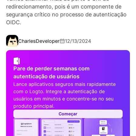
redirecionamento, pois é um componente de
segurança crítico no processo de autenticação
OIDC.
Charles
Developer
12/13/2024
Pare de perder semanas com
autenticação de usuários
Lance aplicativos seguros mais rapidamente
com o Logto. Integre a autenticação de
usuários em minutos e concentre-se no seu
produto principal.
Começar