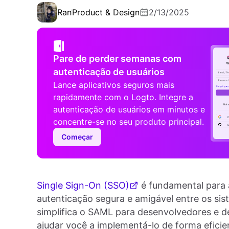
Ran
Product & Design
2/13/2025
Pare de perder semanas com
autenticação de usuários
Lance aplicativos seguros mais
rapidamente com o Logto. Integre a
autenticação de usuários em minutos e
concentre-se no seu produto principal.
Começar
Single Sign-On (SSO)
é fundamental para 
autenticação segura e amigável entre os sis
simplifica o SAML para desenvolvedores e d
ajudar você a implementá-lo de forma eficie