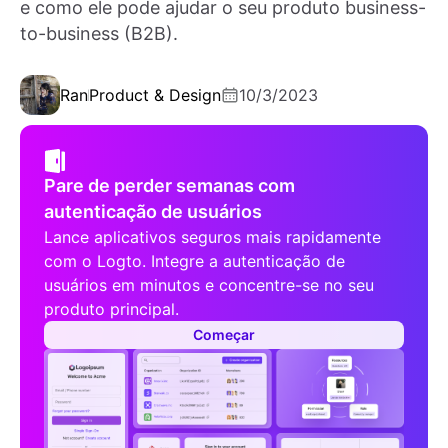
e como ele pode ajudar o seu produto business-
to-business (B2B).
Ran
Product & Design
10/3/2023
Pare de perder semanas com
autenticação de usuários
Lance aplicativos seguros mais rapidamente
com o Logto. Integre a autenticação de
usuários em minutos e concentre-se no seu
produto principal.
Começar