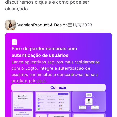
discutiremos o que é e como pode ser
alcançado.
Guamian
Product & Design
11/6/2023
Pare de perder semanas com
autenticação de usuários
Lance aplicativos seguros mais rapidamente
com o Logto. Integre a autenticação de
usuários em minutos e concentre-se no seu
produto principal.
Começar