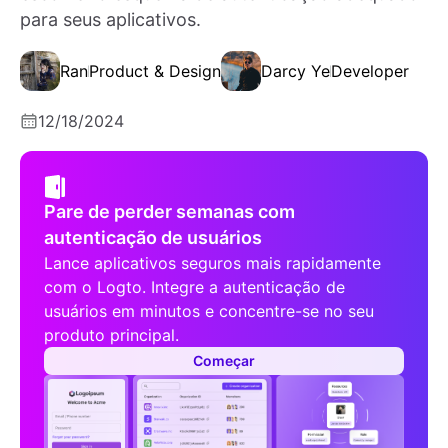
para seus aplicativos.
Ran
Product & Design
Darcy Ye
Developer
12/18/2024
Pare de perder semanas com
autenticação de usuários
Lance aplicativos seguros mais rapidamente
com o Logto. Integre a autenticação de
usuários em minutos e concentre-se no seu
produto principal.
Começar