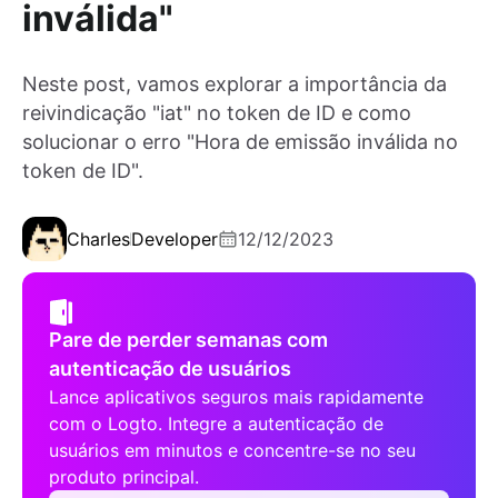
inválida"
Neste post, vamos explorar a importância da
reivindicação "iat" no token de ID e como
solucionar o erro "Hora de emissão inválida no
token de ID".
Charles
Developer
12/12/2023
Pare de perder semanas com
autenticação de usuários
Lance aplicativos seguros mais rapidamente
com o Logto. Integre a autenticação de
usuários em minutos e concentre-se no seu
produto principal.