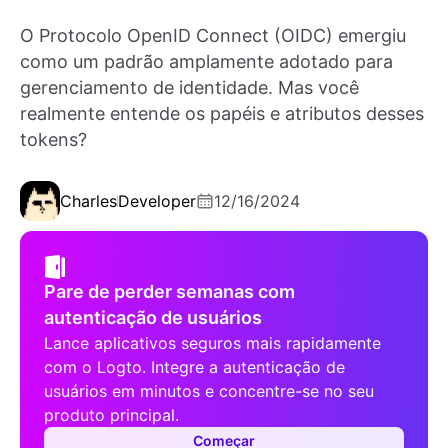
O Protocolo OpenID Connect (OIDC) emergiu
como um padrão amplamente adotado para
gerenciamento de identidade. Mas você
realmente entende os papéis e atributos desses
tokens?
Charles
Developer
12/16/2024
Pare de perder semanas com
autenticação de usuários
Lance aplicativos seguros mais rapidamente
com o Logto. Integre a autenticação de
usuários em minutos e concentre-se no seu
produto principal.
Começar