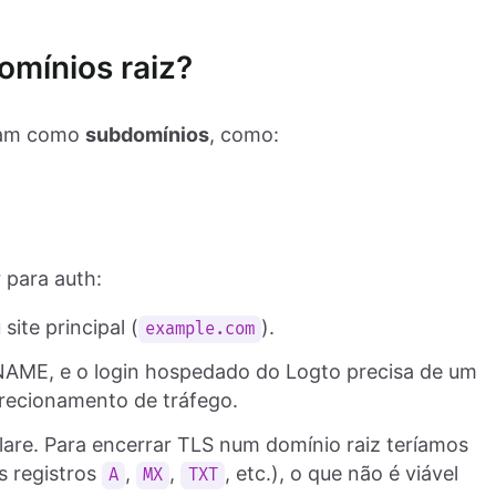
omínios raiz?
onam como
subdomínios
, como:
 para auth:
ite principal (
).
example.com
AME, e o login hospedado do Logto precisa de um
recionamento de tráfego.
flare. Para encerrar TLS num domínio raiz teríamos
s registros
,
,
, etc.), o que não é viável
A
MX
TXT