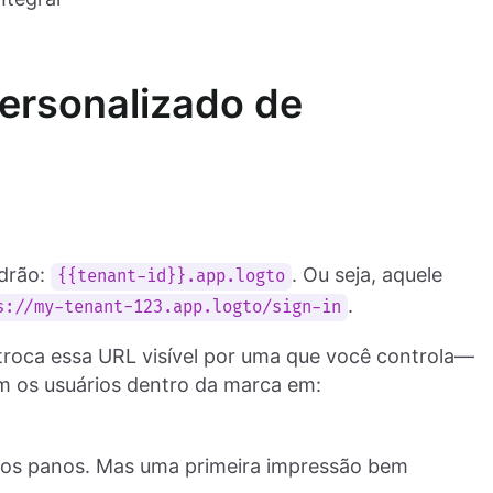
ersonalizado de
drão:
. Ou seja, aquele
{{tenant-id}}.app.logto
.
s://my-tenant-123.app.logto/sign-in
troca essa URL visível por uma que você controla—
m os usuários dentro da marca em:
dos panos. Mas uma primeira impressão bem