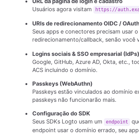
URL da página de login e cadastro
Usuários agora visitam
https://auth.ex
URIs de redirecionamento OIDC / OAut
Seus apps e conectores precisam usar 
redirecionamento/callback, senão você v
Logins sociais & SSO empresarial (IdPs
Google, GitHub, Azure AD, Okta, etc., t
ACS incluindo o domínio.
Passkeys (WebAuthn)
Passkeys estão vinculados ao domínio ex
passkeys não funcionarão mais.
Configuração do SDK
Seus SDKs Logto usam um
que
endpoint
endpoint usar o domínio errado, seu app