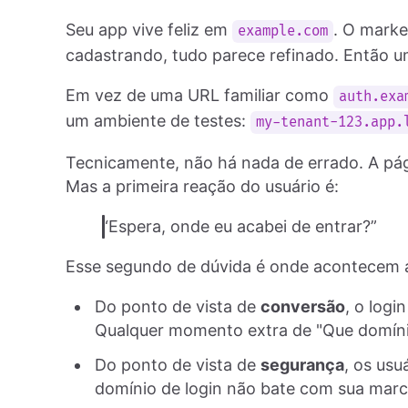
Seu app vive feliz em
. O marke
example.com
cadastrando, tudo parece refinado. Então u
Em vez de uma URL familiar como
auth.exa
um ambiente de testes:
my-tenant-123.app.
Tecnicamente, não há nada de errado. A pági
Mas a primeira reação do usuário é:
“Espera, onde eu acabei de entrar?”
Esse segundo de dúvida é onde acontecem a
Do ponto de vista de
conversão
, o logi
Qualquer momento extra de "Que domínio 
Do ponto de vista de
segurança
, os usu
domínio de login não bate com sua marc