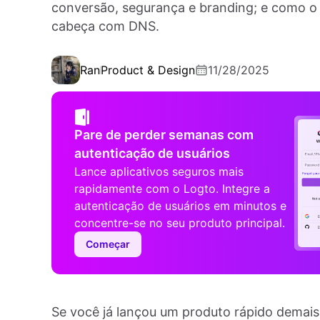
conversão, segurança e branding; e como o 
cabeça com DNS.
Ran
Product & Design
11/28/2025
Pare de perder semanas com
autenticação de usuários
Lance aplicativos seguros mais
rapidamente com o Logto. Integre a
autenticação de usuários em minutos e
concentre-se no seu produto principal.
Começar
Se você já lançou um produto rápido demais, e