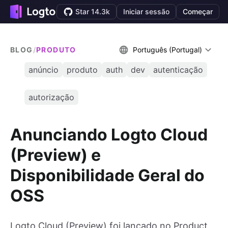
Star 14.3k
Iniciar sessão
Começar
BLOG
/
PRODUTO
Português (Portugal)
anúncio
produto
auth
dev
autenticação
autorização
Anunciando Logto Cloud
(Preview) e
Disponibilidade Geral do
OSS
Logto Cloud (Preview) foi lançado no Product