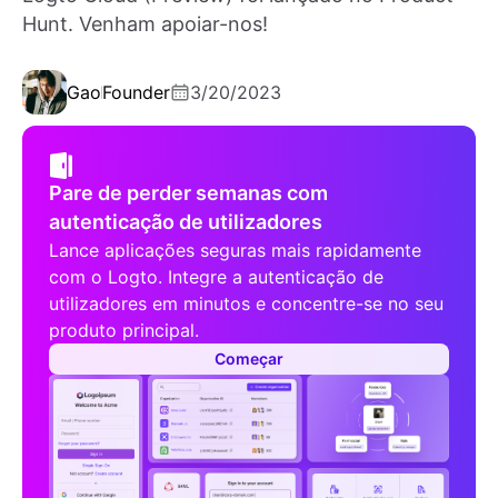
Hunt. Venham apoiar-nos!
Gao
Founder
3/20/2023
Pare de perder semanas com
autenticação de utilizadores
Lance aplicações seguras mais rapidamente
com o Logto. Integre a autenticação de
utilizadores em minutos e concentre-se no seu
produto principal.
Começar