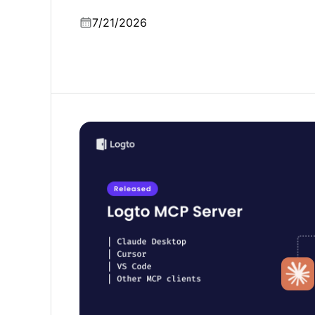
ao Firebase Auth.
7/21/2026
Autenticação de utilizadores numa única ins
Logto MCP Server