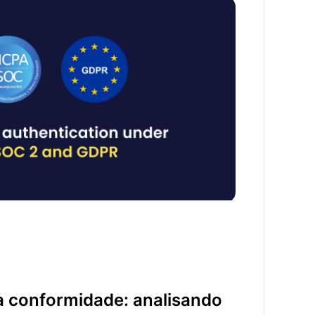
midade: analisando a autenticação de
C 2 e RGPD
a conformidade: analisando