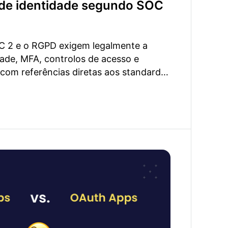
 de identidade segundo SOC
 2 e o RGPD exigem legalmente a
dade, MFA, controlos de acesso e
, com referências diretas aos standards
Apps: Escolhe a ligação certa ao GitHub