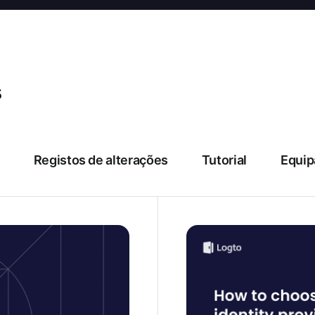
s
Registos de alterações
Tutorial
Equip
 explicados e as
Como escolher um forne
avaliação da equipa de