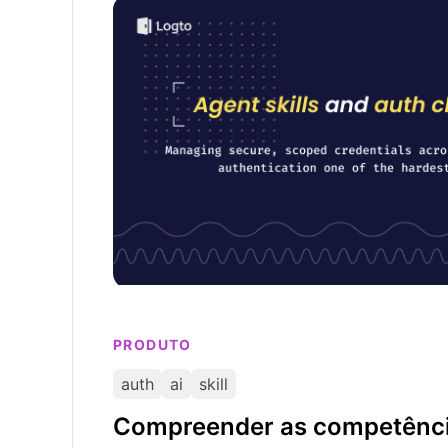
Compreender as competências dos agentes 
segurança da autenticação é importante
PRODUTO
auth
ai
skill
Compreender as competênci