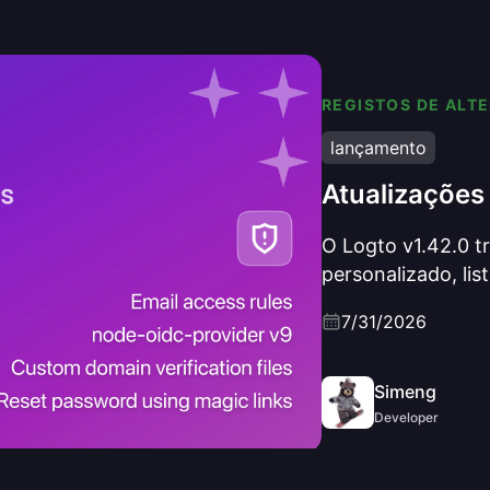
REGISTOS DE ALT
lançamento
Atualizações
O Logto v1.42.0 tr
personalizado, li
wildcard, links má
7/31/2026
um webhook Grant
protocolo com nod
SSRF ativa por def
Simeng
Developer