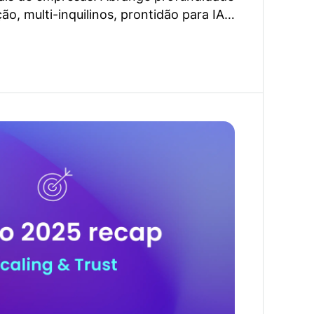
ão, multi-inquilinos, prontidão para IA e
oria dos checklists ignora.
ade e confiança