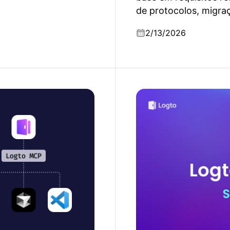
de protocolos, migraç
os critérios que a mai
2/13/2026
trução: a apresentar o
Logto 2025: escalabilid