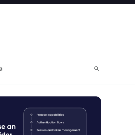
a
cedor de identidade: O framework de
 engenharia