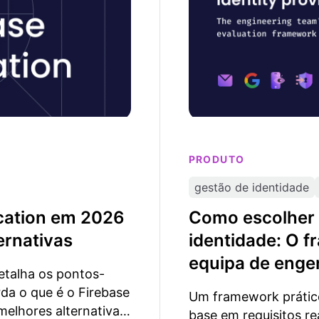
PRODUTO
gestão de identidade
ication em 2026
Como escolher 
ernativas
identidade: O f
equipa de enge
detalha os pontos-
da o que é o Firebase
Um framework prático
melhores alternativas
base em requisitos r