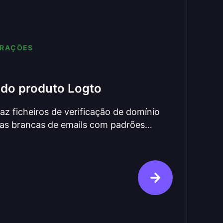
ERAÇÕES
 do produto Logto
az ficheiros de verificação de domínio
stas brancas de emails com padrões
gicos para redefinição de palavra-passe,
.LimitExceeded e uma atualização no
e-oidc-provider v9, Koa 3 e proteção
eito.