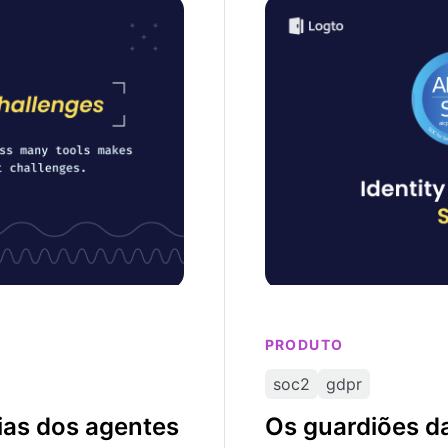
de IA: Porque é que a
Os guardiões da confor
identidade segundo SO
PRODUTO
soc2
gdpr
as dos agentes
Os guardiões d