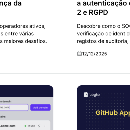
ança da
a autenticação
2 e RGPD
operadores ativos,
Descobre como o SOC
s entre várias
verificação de identi
s maiores desafios.
registos de auditoria
oficiais.
12/12/2025
ticação e porque
GitHub Apps vs. OAuth 