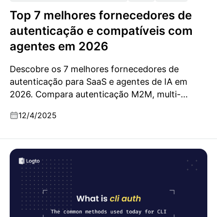
Top 7 melhores fornecedores de
autenticação e compatíveis com
agentes em 2026
Descobre os 7 melhores fornecedores de
autenticação para SaaS e agentes de IA em
2026. Compara autenticação M2M, multi-
inquilinos, segurança CLI e funcionalidades
12/4/2025
preparadas para empresas.
O que é a Autenticação de CLI e os métodos comuns
usados hoje em dia