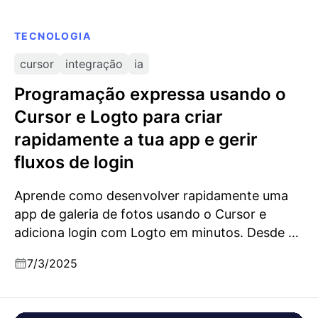
TECNOLOGIA
cursor
integração
ia
Programação expressa usando o
Cursor e Logto para criar
rapidamente a tua app e gerir
fluxos de login
Aprende como desenvolver rapidamente uma
app de galeria de fotos usando o Cursor e
adiciona login com Logto em minutos. Desde a
interface até à autenticação, é rápido, simples e
7/3/2025
potenciado por IA.