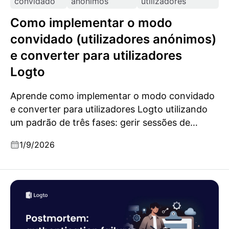
convidado
anónimos
utilizadores
Como implementar o modo
convidado (utilizadores anónimos)
e converter para utilizadores
Logto
Aprende como implementar o modo convidado
e converter para utilizadores Logto utilizando
um padrão de três fases: gerir sessões de
convidados, autenticar com OIDC e fundir com
1/9/2026
segurança os dados do convidado na conta do
utilizador.
Postmortem: falhas de autenticação causadas pelo
cache do JWKS e rotação da chave de assinatura