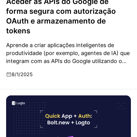
Aceder às APIs do Google de
forma segura com autorização
OAuth e armazenamento de
tokens
Aprende a criar aplicações inteligentes de
produtividade (por exemplo, agentes de IA) que
integram com as APIs do Google utilizando o
Logto Secret Vault para acesso seguro e
8/1/2025
armazenamento de tokens de atualização,
autorização incremental e integração
OIDC/OAuth 2.0 sem falhas.
Usar o Bolt.New e o Logto para criar rapidamente
fluxos de login personalizados