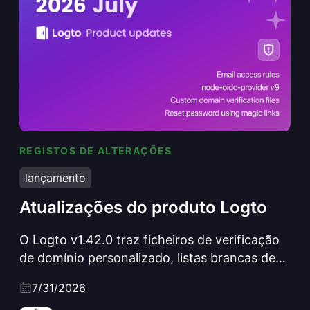
REGISTOS DE ALTERAÇÕES
Atualizações do produto Logto
lançamento
Atualizações do produto Logto
O Logto v1.42.0 traz ficheiros de verificação
de domínio personalizado, listas brancas de
emails com padrões wildcard, links mágicos
7/31/2026
para redefinição de palavra-passe, um