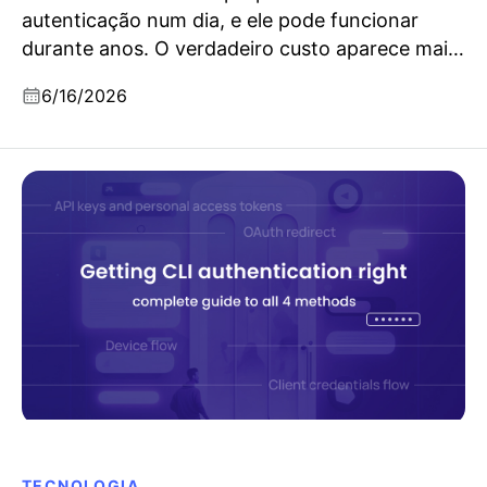
autenticação num dia, e ele pode funcionar
durante anos. O verdadeiro custo aparece mais
tarde, no dia em que o teu negócio muda.
6/16/2026
Lições de dezenas de entrevistas B2B.
Acerte na autenticação CLI: o guia completo para os
4 métodos
TECNOLOGIA