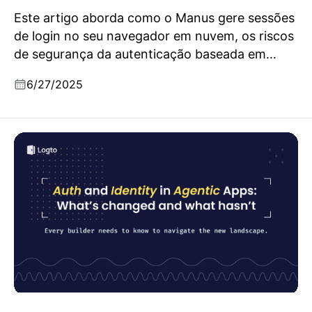
Este artigo aborda como o Manus gere sessões
de login no seu navegador em nuvem, os riscos
de segurança da autenticação baseada em
agentes e alternativas como OAuth e cofres de
6/27/2025
credenciais.
O que mudou e o que não mudou na Autenticação e
Identidade para apps agenticos