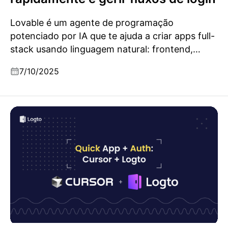
Lovable é um agente de programação
potenciado por IA que te ajuda a criar apps full-
stack usando linguagem natural: frontend,
backend, base de dados e deployment tudo
7/10/2025
num só lugar. Com o suporte para Logto, agora
podes adicionar login seguro, gestão de
utilizadores e fluxos de autenticação sem
Programação expressa usando o Cursor e Logto
esforço.
para criar rapidamente a tua app e gerir fluxos de
login