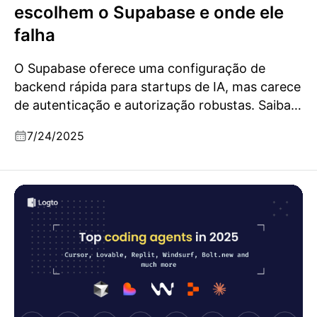
escolhem o Supabase e onde ele
falha
O Supabase oferece uma configuração de
backend rápida para startups de IA, mas carece
de autenticação e autorização robustas. Saiba
como combiná-lo com o Logto cria uma stack
7/24/2025
escalável e pronta para produção.
Melhores agentes de programação em 2025:
Ferramentas que realmente ajudam a construir