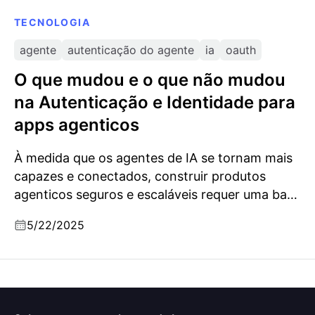
TECNOLOGIA
agente
autenticação do agente
ia
oauth
O que mudou e o que não mudou
na Autenticação e Identidade para
apps agenticos
À medida que os agentes de IA se tornam mais
capazes e conectados, construir produtos
agenticos seguros e escaláveis requer uma base
sólida em autenticação e identidade. Este guia
5/22/2025
descreve o que mudou, o que não mudou e o
que todo construtor precisa saber para navegar
no novo cenário.