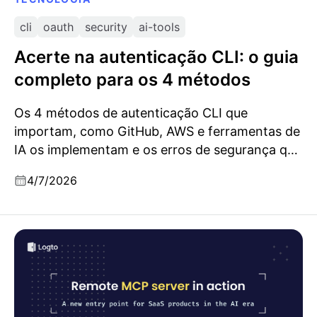
cli
oauth
security
ai-tools
Acerte na autenticação CLI: o guia
completo para os 4 métodos
Os 4 métodos de autenticação CLI que
importam, como GitHub, AWS e ferramentas de
IA os implementam e os erros de segurança que
deves evitar.
4/7/2026
Servidor MCP remoto em ação: um novo ponto de
entrada para produtos SaaS na era da IA