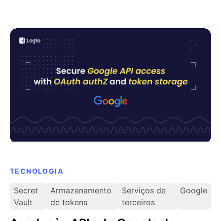
Aceder às APIs do Google de forma segura com
autorização OAuth e armazenamento de tokens
TECNOLOGIA
Secret
Armazenamento
Serviços de
Google
Vault
de tokens
terceiros