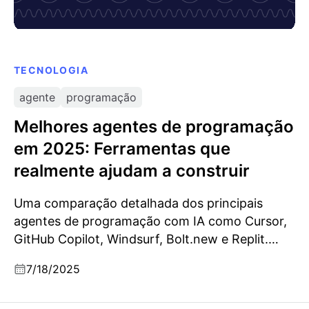
TECNOLOGIA
agente
programação
Melhores agentes de programação
em 2025: Ferramentas que
realmente ajudam a construir
Uma comparação detalhada dos principais
agentes de programação com IA como Cursor,
GitHub Copilot, Windsurf, Bolt.new e Replit.
Este artigo destrincha as principais
7/18/2025
funcionalidades, pontos fortes e casos de uso
ideais para ajudar programadores a escolherem