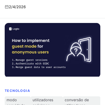
integração OAuth e design de ferramentas
2/4/2026
MCP.
Como implementar o modo convidado (utilizadores
anónimos) e converter para utilizadores Logto
TECNOLOGIA
modo
utilizadores
conversão de