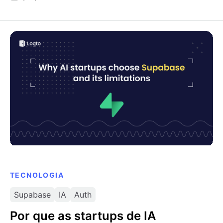
sociais, este guia cobre tanto a configuração
como a personalização.
Por que as startups de IA escolhem o Supabase e
onde ele falha
TECNOLOGIA
Supabase
IA
Auth
Por que as startups de IA