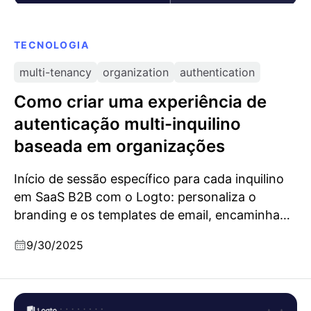
TECNOLOGIA
multi-tenancy
organization
authentication
Como criar uma experiência de
autenticação multi-inquilino
baseada em organizações
Início de sessão específico para cada inquilino
em SaaS B2B com o Logto: personaliza o
branding e os templates de email, encaminha
via SSO empresarial, exige MFA e auto-
9/30/2025
provisiona utilizadores com JIT.
O que são tokens bearer?