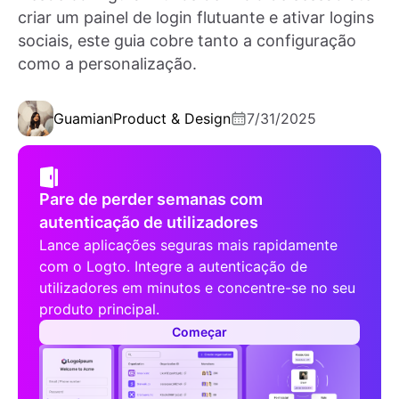
criar um painel de login flutuante e ativar logins
sociais, este guia cobre tanto a configuração
como a personalização.
Guamian
Product & Design
7/31/2025
Pare de perder semanas com
autenticação de utilizadores
Lance aplicações seguras mais rapidamente
com o Logto. Integre a autenticação de
utilizadores em minutos e concentre-se no seu
produto principal.
Começar