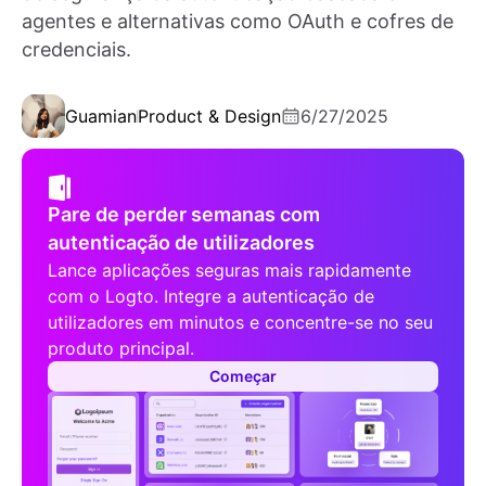
agentes e alternativas como OAuth e cofres de
credenciais.
Guamian
Product & Design
6/27/2025
Pare de perder semanas com
autenticação de utilizadores
Lance aplicações seguras mais rapidamente
com o Logto. Integre a autenticação de
utilizadores em minutos e concentre-se no seu
produto principal.
Começar