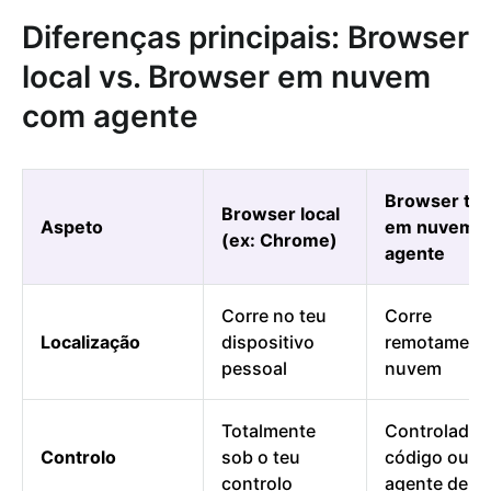
Diferenças principais: Browser
local vs. Browser em nuvem
com agente
Browser típ
Browser local
Aspeto
em nuvem 
(ex: Chrome)
agente
Corre no teu
Corre
Localização
dispositivo
remotament
pessoal
nuvem
Totalmente
Controlado 
Controlo
sob o teu
código ou
controlo
agente de IA