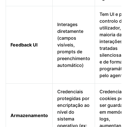
Tem UI e per
controlo do
Interages
utilizador, m
diretamente
maioria das
(campos
interações s
Feedback UI
visíveis,
tratadas
prompts de
silenciosam
preenchimento
e de forma
automático)
programátic
pelo agente
Credenciais
Credenciais
protegidas por
cookies po
encriptação ao
ser guardad
nível do
em memória
Armazenamento
sistema
logs,
operativo (ex:
aumentando