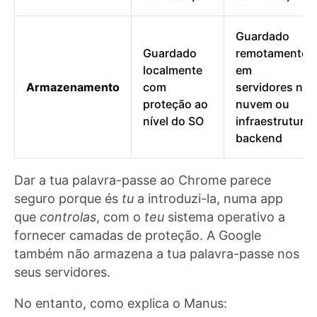
Guardado
Guardado
remotamente
localmente
em
Armazenamento
com
servidores na
proteção ao
nuvem ou
nível do SO
infraestrutura
backend
Dar a tua palavra-passe ao Chrome parece
seguro porque és
tu
a introduzi-la, numa app
que
controlas
, com o
teu
sistema operativo a
fornecer camadas de proteção. A Google
também não armazena a tua palavra-passe nos
seus servidores.
No entanto, como explica o Manus: