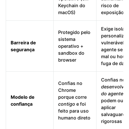
Keychain do
risco de
macOS)
exposição
Exige isola
Protegido pelo
personaliza
sistema
Barreira de
vulnerável s
operativo +
segurança
agente se po
sandbox do
mal ou houv
browser
fuga de dad
Confias nos
Confias no
desenvolved
Chrome
do agente
, 
Modelo de
porque corre
podem ou n
confiança
contigo
e foi
aplicar
feito para uso
salvaguarda
humano direto
rigorosas