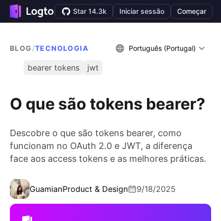
Star 14.3k
Iniciar sessão
Começar
BLOG
/
TECNOLOGIA
Português (Portugal)
bearer tokens
jwt
O que são tokens bearer?
Descobre o que são tokens bearer, como
funcionam no OAuth 2.0 e JWT, a diferença
face aos access tokens e as melhores práticas.
Guamian
Product & Design
9/18/2025