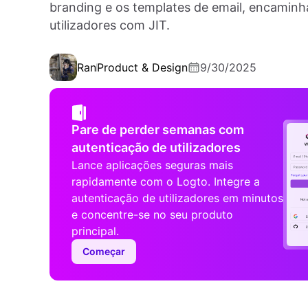
branding e os templates de email, encaminh
utilizadores com JIT.
Ran
Product & Design
9/30/2025
Pare de perder semanas com
autenticação de utilizadores
Lance aplicações seguras mais
rapidamente com o Logto. Integre a
autenticação de utilizadores em minutos
e concentre-se no seu produto
principal.
Começar