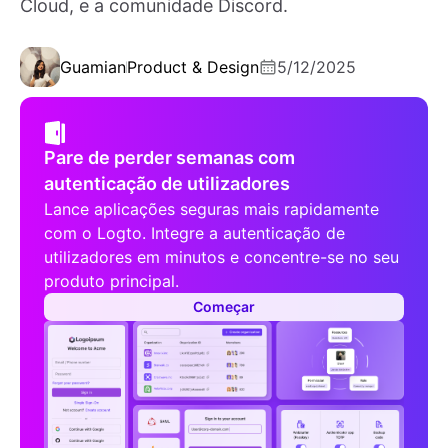
Cloud, e a comunidade Discord.
Guamian
Product & Design
5/12/2025
Pare de perder semanas com
autenticação de utilizadores
Lance aplicações seguras mais rapidamente
com o Logto. Integre a autenticação de
utilizadores em minutos e concentre-se no seu
produto principal.
Começar