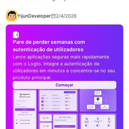
Yijun
Developer
2/4/2026
Pare de perder semanas com
autenticação de utilizadores
Lance aplicações seguras mais rapidamente
com o Logto. Integre a autenticação de
utilizadores em minutos e concentre-se no seu
produto principal.
Começar