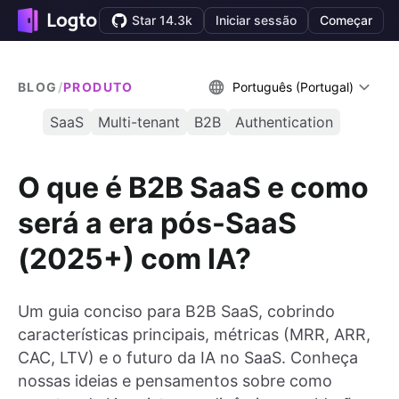
Star 14.3k
Iniciar sessão
Começar
BLOG
/
PRODUTO
Português (Portugal)
SaaS
Multi-tenant
B2B
Authentication
O que é B2B SaaS e como
será a era pós-SaaS
(2025+) com IA?
Um guia conciso para B2B SaaS, cobrindo
características principais, métricas (MRR, ARR,
CAC, LTV) e o futuro da IA no SaaS. Conheça
nossas ideias e pensamentos sobre como