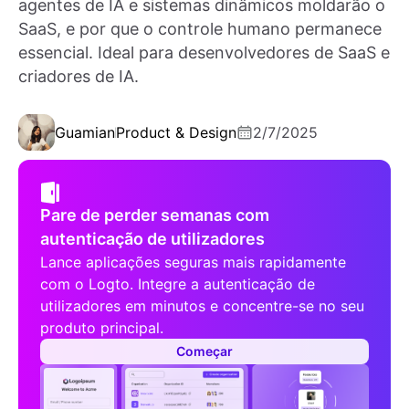
agentes de IA e sistemas dinâmicos moldarão o
SaaS, e por que o controle humano permanece
essencial. Ideal para desenvolvedores de SaaS e
criadores de IA.
Guamian
Product & Design
2/7/2025
Pare de perder semanas com
autenticação de utilizadores
Lance aplicações seguras mais rapidamente
com o Logto. Integre a autenticação de
utilizadores em minutos e concentre-se no seu
produto principal.
Começar